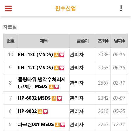
천수산업
자료실
번호
제목
글쓴이
조회
날짜
10
REL-130 (MSDS)
관리자
2038
06-16
9
REL-120 (MSDS)
관리자
2063
06-16
쿨링타워 냉각수처리제
8
관리자
2567
02-11
(고체) - MSDS
7
HP-6002 MSDS
관리자
2342
07-07
6
HP-9002
관리자
2616
05-25
5
파크린001 MSDS
관리자
2757
12-11